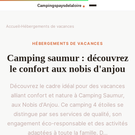
Accueil
›
Hébergements de vacances
HÉBERGEMENTS DE VACANCES
Camping saumur : découvrez
le confort aux nobis d'anjou
Découvrez le cadre idéal pour des vacances
alliant confort et nature à Camping Saumur,
aux Nobis d'Anjou. Ce camping 4 étoiles se
distingue par ses services de qualité, son
engagement éco-responsable et des activités
adaptées à toute la famille. D...